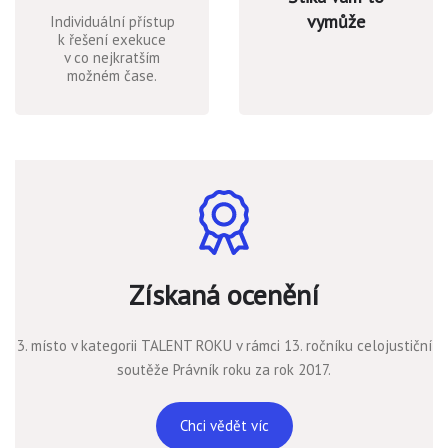
vymůže
Individuální přístup
k řešení exekuce
v co nejkratším
možném čase.
Získaná ocenění
3. místo v kategorii TALENT ROKU v rámci 13. ročníku celojustiční
soutěže Právník roku za rok 2017.
Chci vědět víc