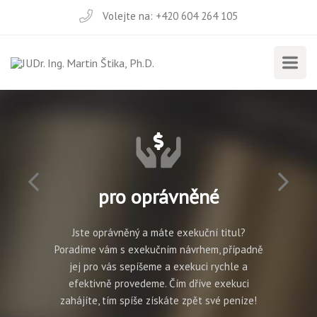
Volejte na:
+420 604 264 105
pro oprávněné
Jste oprávněný a máte exekuční titul?
Poradíme vám s exekučním návrhem, případně
jej pro vás sepíšeme a exekuci rychle a
efektivně provedeme. Čím dříve exekuci
zahájíte, tím spíše získáte zpět své peníze!