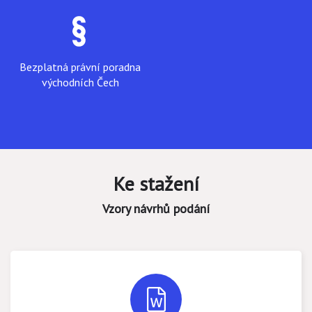
Bezplatná právní poradna
východních Čech
Ke stažení
Vzory návrhů podání