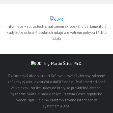
Informace v souvislosti s nařízením Evropského parlamentu a
Rady EU, o ochraně osobních údajů a o volném pohybu těchto
údajů.
Exekutorský úřad v Hradci Králové provádí všechny zákonné
způsoby výkonu exekuční a další činnosti. Patří mezi středně
velké exekutorské úřady, na který se pravidelně obracejí
významní věřitelé napříč celým územím České republiky.
Vedení spisů je plně elektronizováno informačním
systémem AURA.